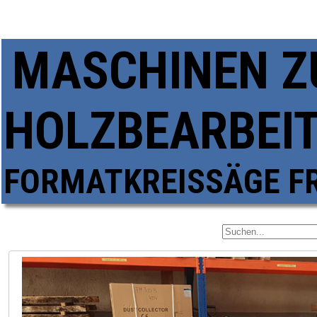
MASCHINEN Z
HOLZBEARBEI
FORMATKREISSÄGE F