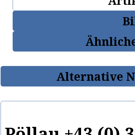
Arti
Bi
Ähnlich
Alternative 
Pöllau +43 (0) 