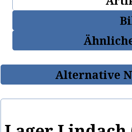
Arti
Bi
Ähnlich
Alternative 
Lager Lindach 